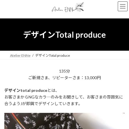
コ
ナ
ン
ビ
テ
ゲ
ン
ー
ツ
シ
へ
ョ
デザインTotal produce
ス
ン
キ
に
ッ
移
プ
動
Atelier ENNe
デザインTotal produce
135分
ご新規さま、リピーターさま：13,000円
デザインtotal produce
とは、
お客さまからNGなカラ―のみをお聞きして、お客さまの雰囲気に
合うようJが即興でデザインしていきます。